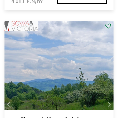
2
4 611,11 PLN/m