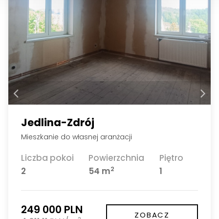
Jedlina-Zdrój
Mieszkanie do własnej aranżacji
Liczba pokoi
Powierzchnia
Piętro
2
2
54 m
1
249 000 PLN
ZOBACZ