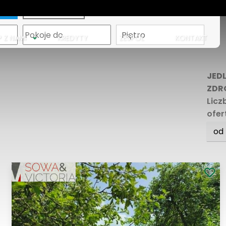
apa
Piętro
P Z NAMI
KREDYTY
ZESPÓŁ
KONTAKT
JED
ZDR
Licz
ofer
od