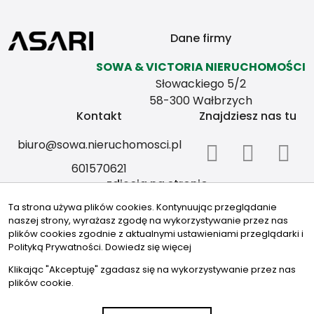
Dane firmy
SOWA & VICTORIA NIERUCHOMOŚCI
Słowackiego 5/2
58-300 Wałbrzych
Kontakt
Znajdziesz nas tu
biuro@sowa.nieruchomosci.pl
601570621
zdjęcia na stronie
Ta strona używa plików cookies. Kontynuując przeglądanie
1.płot w górach
naszej strony, wyrażasz zgodę na wykorzystywanie przez nas
Obraz autorstwa Oleksandr Ryzhkov
plików cookies zgodnie z aktualnymi ustawieniami przeglądarki i
na Freepik
Polityką Prywatności.
Dowiedz się więcej
2. sztuka wiejski krajobraz
Klikając "Akceptuję" zgadasz się na wykorzystywanie przez nas
Obraz autorstwa wirestock
plików cookie.
na Freepik