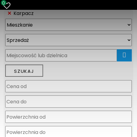
0
Karpacz
mapa