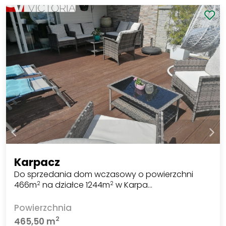
Karpacz
Do sprzedania dom wczasowy o powierzchni
466m
na działce 1244m
w Karpa…
2
2
Powierzchnia
2
465,50 m