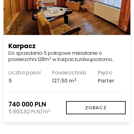
Karpacz
Do sprzedania 5 pokojowe mieszkanie o
powierzchni 128m
w Karpaczu!dwupoziomo…
2
Liczba pokoi
Powierzchnia
Piętro
2
5
127,50 m
Parter
740 000 PLN
ZOBACZ
2
5 803,92 PLN/m