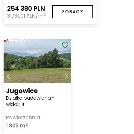
254 380 PLN
ZOBACZ
2
3 731,01 PLN/m
Jugowice
Działka budowlana -
widoki!!!
Powierzchnia
2
1 803 m