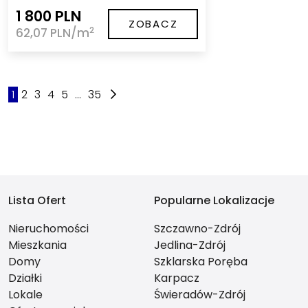
1 800 PLN
ZOBACZ
2
62,07 PLN/m
1
2
3
4
5
...
35
Lista Ofert
Popularne Lokalizacje
Nieruchomości
Szczawno-Zdrój
Mieszkania
Jedlina-Zdrój
Domy
Szklarska Poręba
Działki
Karpacz
Lokale
Świeradów-Zdrój