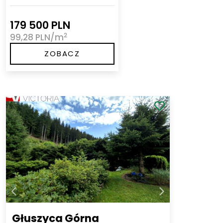
179 500 PLN
2
99,28 PLN/m
ZOBACZ
Głuszyca Górna