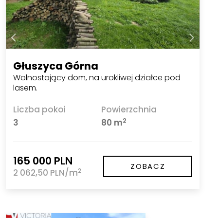
Głuszyca Górna
Wolnostojący dom, na urokliwej działce pod
lasem.
Liczba pokoi
Powierzchnia
2
3
80 m
165 000 PLN
ZOBACZ
2
2 062,50 PLN/m