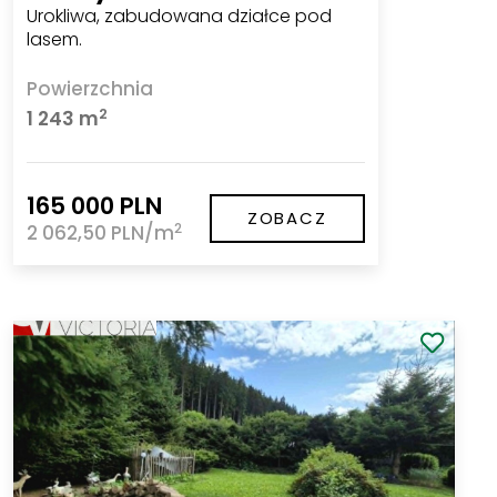
Urokliwa, zabudowana działce pod
lasem.
Powierzchnia
2
1 243 m
165 000 PLN
ZOBACZ
2
2 062,50 PLN/m