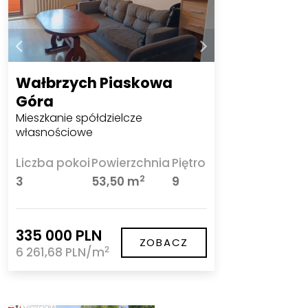
Wałbrzych Piaskowa
Góra
Mieszkanie spółdzielcze
własnościowe
Liczba pokoi
Powierzchnia
Piętro
2
3
53,50 m
9
335 000 PLN
ZOBACZ
2
6 261,68 PLN/m