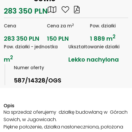
283 350 PLN
2
Cena
Cena za m
Pow. działki
2
283 350 PLN
150 PLN
1 889 m
Pow. działki - jednostka
Ukształtowanie działki
2
m
Lekko nachylona
Numer oferty
587/14328/OGS
Opis
Na sprzedaż oferujemy działkę budowlaną w Górach
Sowich, w Jugowicach.
Piękne położenie, działka nasłoneczniona, położona