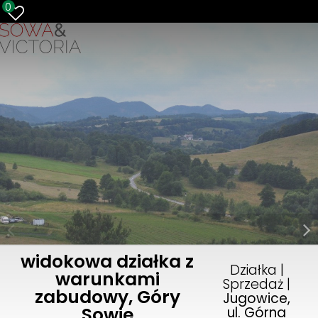
0
widokowa działka z
Działka |
warunkami
Sprzedaż |
zabudowy, Góry
Jugowice,
Sowie
ul. Górna