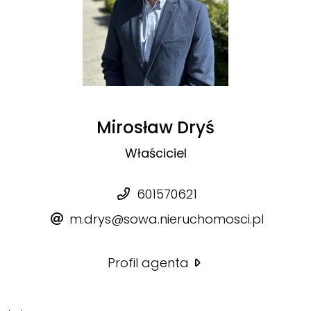
Mirosław Dryś
Właściciel
601570621
m.drys@sowa.nieruchomosci.pl
Profil agenta