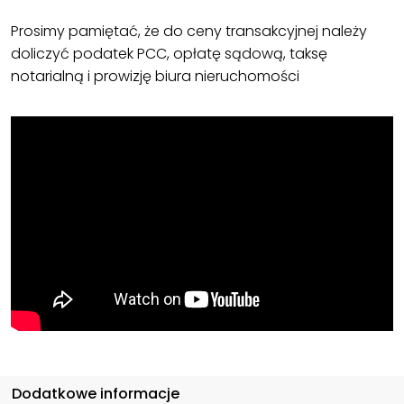
Prosimy pamiętać, że do ceny transakcyjnej należy
doliczyć podatek PCC, opłatę sądową, taksę
notarialną i prowizję biura nieruchomości
Dodatkowe informacje