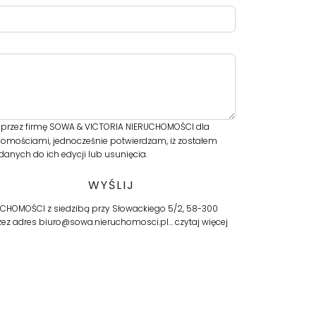
przez firmę SOWA & VICTORIA NIERUCHOMOŚCI dla
homościami, jednocześnie potwierdzam, iż zostałem
anych do ich edycji lub usunięcia.
CHOMOŚCI z siedzibą przy Słowackiego 5/2, 58-300
przez adres biuro@sowa.nieruchomosci.pl…
czytaj więcej