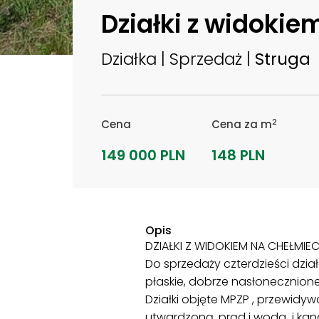
Działki z widoki
Działka | Sprzedaż |
Struga
2
Cena
Cena za m
149 000 PLN
148 PLN
Opis
DZIAŁKI Z WIDOKIEM NA CHEŁMIEC 
Do sprzedaży czterdzieści dzia
płaskie, dobrze nasłonecznione,
Działki objęte MPZP , przewid
utwardzoną, prąd i woda i kan