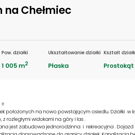
em na Chełmiec
Pow. działki
Ukształtowanie działki
Kształt działk
2
1 005 m
Płaska
Prostokąt
!!
łek położonych na nowo powstającym osiedlu. Działki w k
 z rozległymi widokami na góry i las .
ywana jest zabudowa jednorodzinna i rekreacyjna . Dojaz
alizacja doprowadzone do granicy działek. Kanalizacja b