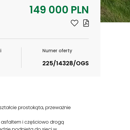
149 000 PLN
i
Numer oferty
225/14328/OGS
ształcie prostokąta, przeważnie
d asfaltem i częściowo drogą
ędzie podpięta do sieci w