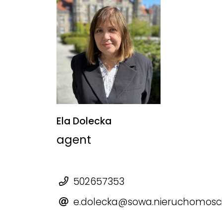
Ela Dolecka
agent
502657353
e.dolecka@sowa.nieruchomosci