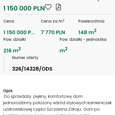
1 150 000 PLN
2
Cena
Cena za m
Powierzchnia
2
1 150 000 PLN
7 770 PLN
148 m
Pow. działki
Pow. działki - jednostka
2
2
216 m
m
Numer oferty
326/14328/ODS
Opis
Do sprzedaży piękny, komfortowy dom
jednorodzinny położony wśród stylowych kamieniczek
uzdrowiskowej części Szczawna Zdroju. Dom po