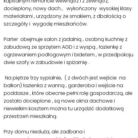
kapitalnym remoncie wewnątrz i z zewnątrz,
docieplony, nowy dach , wykończony wysokiej klasy
materiałami , urządzony ze smakiem, z dbałością o
szczegóły i wygodę mieszkańców.
Parter obejmuje salon z jadalnią , osobną kuchnię z
zabudową ze sprzętem AGD i z wyspą , łazienkę z
ogrzewaniem podłogowym i bidetem , w przedpokoju
dwie szafy w zabudowie i spiżarnię .
Na piętrze trzy sypialnie, ( z dwóch jest wejście na
balkon) łazienka z wanną , garderoba i wejście na
poddasze , które obecnie pełni rolę gospodarczą, ale
zostało docieplone , są nowe okna dachowe i
niewielkim kosztem można tu urządzić dodatkową
przestrzeń mieszkalną.
Przy domu nieduża, ale zadbana i