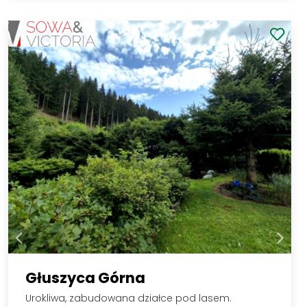
Głuszyca Górna
Urokliwa, zabudowana działce pod lasem.