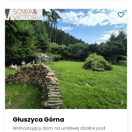
Głuszyca Górna
Wolnostojący dom, na urokliwej działce pod