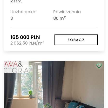
lasem.
Liczba pokoi
Powierzchnia
2
3
80 m
165 000 PLN
ZOBACZ
2
2 062,50 PLN/m