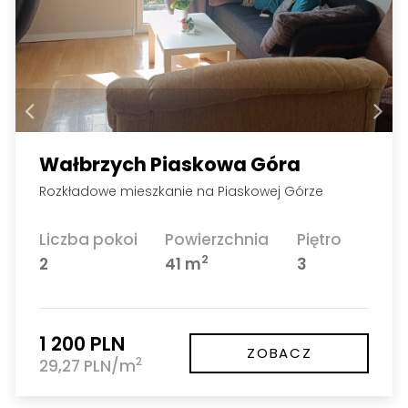
Wałbrzych Piaskowa Góra
Rozkładowe mieszkanie na Piaskowej Górze
Liczba pokoi
Powierzchnia
Piętro
2
2
41 m
3
1 200 PLN
ZOBACZ
2
29,27 PLN/m