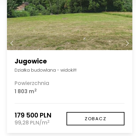
Jugowice
Działka budowlana - widoki!!!
Powierzchnia
2
1 803 m
179 500 PLN
ZOBACZ
2
99,28 PLN/m