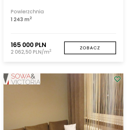
Powierzchnia
2
1 243 m
165 000 PLN
ZOBACZ
2
2 062,50 PLN/m