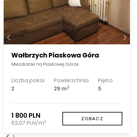
Wałbrzych Piaskowa Góra
Mieszkanie na Piaskowej Górze
Liczba pokoi
Powierzchnia
Piętro
2
2
29 m
5
1 800 PLN
ZOBACZ
2
62,07 PLN/m
1
...