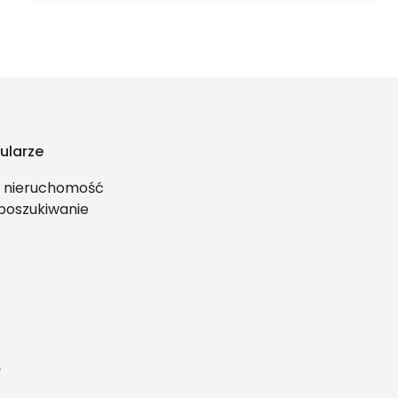
ularze
ś nieruchomość
 poszukiwanie
y