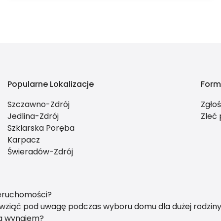
Popularne Lokalizacje
Form
Szczawno-Zdrój
Zgło
Jedlina-Zdrój
Zleć
Szklarska Poręba
Karpacz
Świeradów-Zdrój
ieruchomości?
y wziąć pod uwagę podczas wyboru domu dla dużej rodzin
na wynajem?