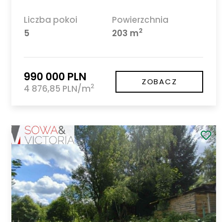
Liczba pokoi
Powierzchnia
2
5
203 m
990 000 PLN
ZOBACZ
2
4 876,85 PLN/m