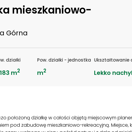
łka mieszkaniowo-
ca Górna
w. działki
Pow. działki - jednostka
Ukształtowanie d
2
2
 183 m
m
Lekko nachy
czo położoną działkę w całości objętą miejscowym pla
niem pod zabudowę mieszkaniowo-rekreacyjną. Miejsce, 