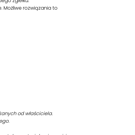
iego zgiełku.
e. Możliwe rozwiązania to
kanych od właściciela.
ego.