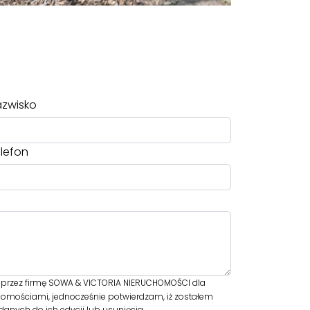
zwisko
lefon
przez firmę SOWA & VICTORIA NIERUCHOMOŚCI dla
homościami, jednocześnie potwierdzam, iż zostałem
anych do ich edycji lub usunięcia.