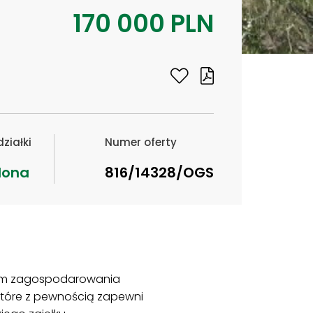
170 000 PLN
ziałki
Numer oferty
lona
816/14328/OGS
nem zagospodarowania
które z pewnością zapewni