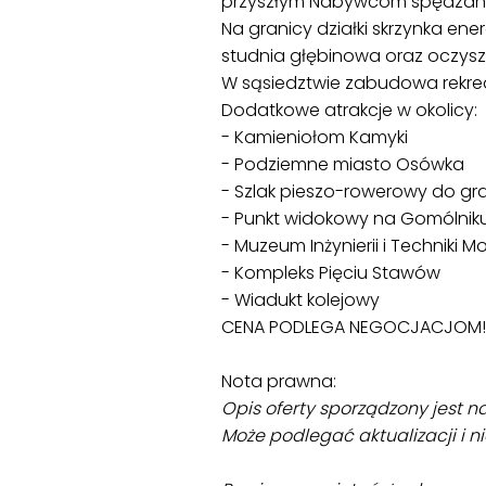
przyszłym Nabywcom spędzanie 
Na granicy działki skrzynka ene
studnia głębinowa oraz oczysz
W sąsiedztwie zabudowa rekre
Dodatkowe atrakcje w okolicy:
- Kamieniołom Kamyki
- Podziemne miasto Osówka
- Szlak pieszo-rowerowy do gra
- Punkt widokowy na Gomólnik
- Muzeum Inżynierii i Techniki M
- Kompleks Pięciu Stawów
- Wiadukt kolejowy
CENA PODLEGA NEGOCJACJOM! S
Nota prawna:
Opis oferty sporządzony jest n
Może podlegać aktualizacji i n