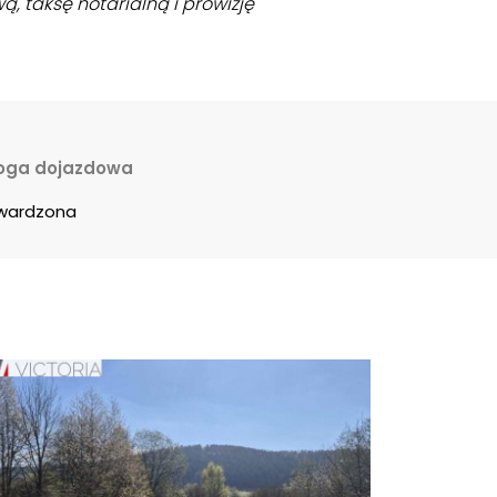
, taksę notarialną i prowizję
oga dojazdowa
wardzona