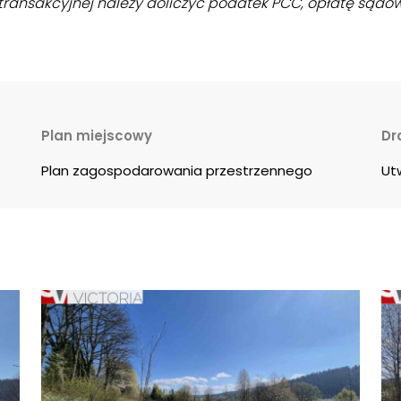
ransakcyjnej należy doliczyć podatek PCC, opłatę sądową
Plan miejscowy
Dr
Plan zagospodarowania przestrzennego
Ut