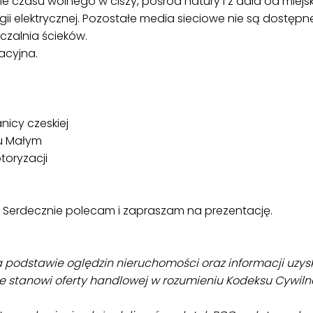
czasu wolnego w ciszy, pośród natury i z dala od miejsk
rgii elektrycznej. Pozostałe media sieciowe nie są dostępn
czalnia ścieków.
acyjna.
nicy czeskiej
u Małym
otoryzacji
erdecznie polecam i zapraszam na prezentację.
a podstawie oględzin nieruchomości oraz informacji uzys
ie stanowi oferty handlowej w rozumieniu Kodeksu Cywiln