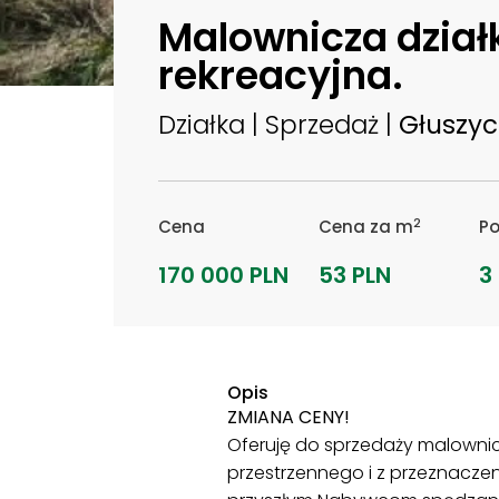
Malownicza dzia
rekreacyjna.
Działka | Sprzedaż |
Głuszy
2
Cena
Cena za m
Po
170 000 PLN
53 PLN
3
Opis
ZMIANA CENY!
Oferuję do sprzedaży malowni
przestrzennego i z przeznacze