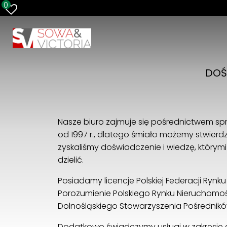
0
DOŚ
Nasze biuro zajmuje się pośrednictwem s
od 1997 r., dlatego śmiało możemy stwierdzić
zyskaliśmy doświadczenie i wiedzę, który
dzielić.
Posiadamy licencje Polskiej Federacji Rynku
Porozumienie Polskiego Rynku Nieruchomoś
Dolnośląskiego Stowarzyszenia Pośrednik
Dodatkowo świadczymy usługi w zakresie