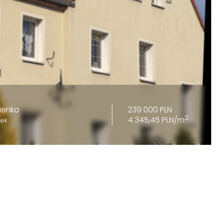
239 000 PLN
ienko
2
4 345,45 PLN/m
dek