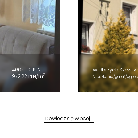
460 000 PLN
Wałbrzych Szczaw
2
972,22 PLN/m
Mieszkanie/garaż/ogró
Dowiedz się więcej…