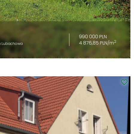
990 000 PLN
2
4 876,85 PLN/m
u Lubachowa