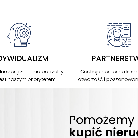
DYWIDUALIZM
PARTNERST
lne spojrzenie na potrzeby
Cechuje nas jasna komu
 jest naszym priorytetem.
otwartość i poszanowanie
Pomożemy 
kupić nier