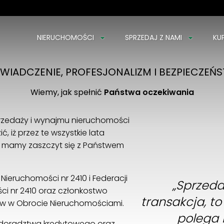
NIERUCHOMOŚCI
SPRZEDAJ Z NAMI
KU
Łączymy LUDZI i NIERUCHOMOŚCI od 1997 r.
WIADCZENIE, PROFESJONALIZM I BEZPIECZEŃ
Wiemy, jak spełnić
Państwa oczekiwania
przedaży i wynajmu nieruchomości
, iż przez te wszystkie lata
mi mamy zaszczyt się z Państwem
 Nieruchomości nr 2410 i Federacji
„Sprzeda
ci nr 2410 oraz członkostwo
transakcja, t
ów w Obrocie Nieruchomościami.
polega
 doradztwa kredytowego oraz