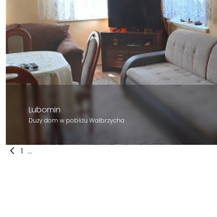
Lubomin
Duży dom w pobliżu Wałbrzycha
1
...