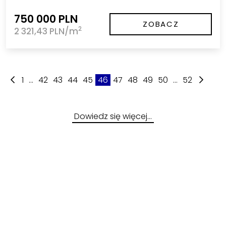
750 000 PLN
ZOBACZ
2
2 321,43 PLN/m
1
...
42
43
44
45
46
47
48
49
50
...
52
Dowiedz się więcej…