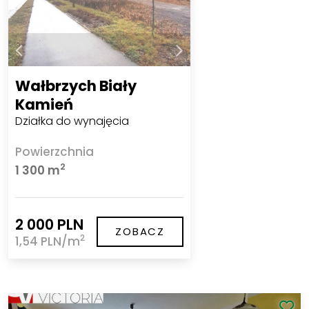
Wałbrzych Biały
Kamień
Działka do wynajęcia
Powierzchnia
2
1 300 m
2 000 PLN
ZOBACZ
2
1,54 PLN/m