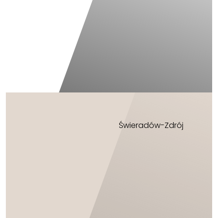
Świeradów-Zdrój