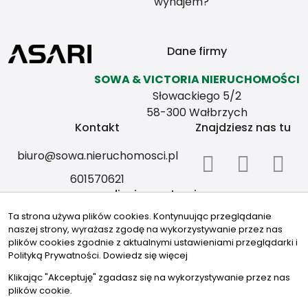
wynajem?
Dane firmy
SOWA & VICTORIA NIERUCHOMOŚCI
Słowackiego 5/2
58-300 Wałbrzych
Kontakt
Znajdziesz nas tu
biuro@sowa.nieruchomosci.pl
601570621
zdjęcia na stronie
Ta strona używa plików cookies. Kontynuując przeglądanie
1.płot w górach
naszej strony, wyrażasz zgodę na wykorzystywanie przez nas
Obraz autorstwa Oleksandr Ryzhkov
plików cookies zgodnie z aktualnymi ustawieniami przeglądarki i
na Freepik
Polityką Prywatności.
Dowiedz się więcej
2. sztuka wiejski krajobraz
Klikając "Akceptuję" zgadasz się na wykorzystywanie przez nas
Obraz autorstwa wirestock
plików cookie.
na Freepik