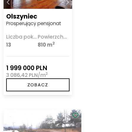
Olszyniec
Prosperujący pensjonat
Liczba pokoi
Powierzchnia
2
13
810 m
1 999 000 PLN
2
3 086,42 PLN/m
ZOBACZ