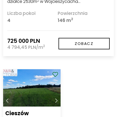
działce 2530m
w Wojcieszycacha…
2
Liczba pokoi
Powierzchnia
2
4
146 m
725 000 PLN
ZOBACZ
2
4 794,45 PLN/m
Cieszów