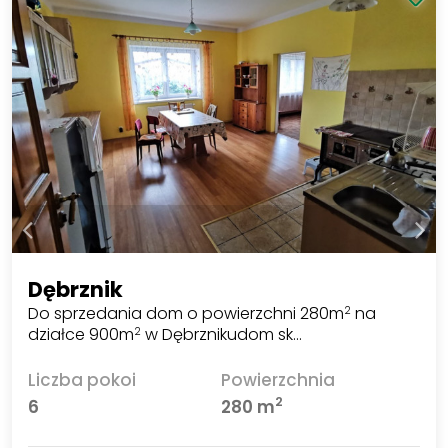
Dębrznik
Do sprzedania dom o powierzchni 280m
na
2
działce 900m
w Dębrznikudom sk…
2
Liczba pokoi
Powierzchnia
2
6
280 m