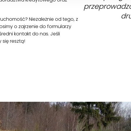
przeprowadzc
dru
uchomość? Niezależnie od tego, z
rosimy o zajrzenie do formularzy
edni kontakt do nas. Jeśli
się resztą!
ZOBACZ