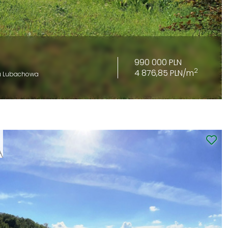
990 000 PLN
2
4 876,85 PLN/m
u Lubachowa