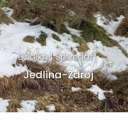
Działka | Sprzedaż
Jedlina-Zdrój