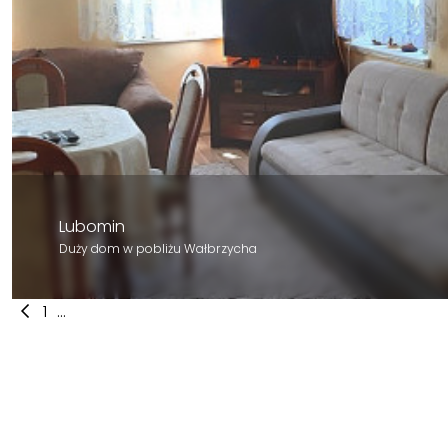
Lubomin
Duży dom w pobliżu Wałbrzycha
1
...