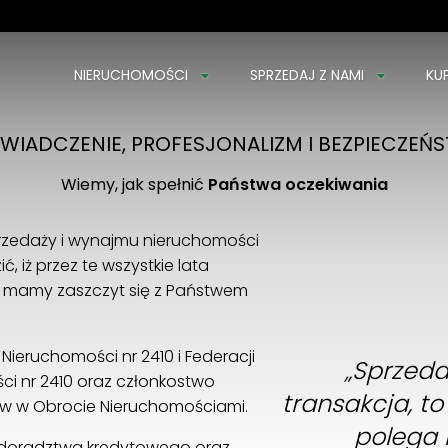
NIERUCHOMOŚCI
SPRZEDAJ Z NAMI
KU
Łączymy LUDZI i NIERUCHOMOŚCI od 1997 r.
WIADCZENIE, PROFESJONALIZM I BEZPIECZEŃ
Wiemy, jak spełnić
Państwa oczekiwania
przedaży i wynajmu nieruchomości
, iż przez te wszystkie lata
mi mamy zaszczyt się z Państwem
 Nieruchomości nr 2410 i Federacji
„Sprzeda
ci nr 2410 oraz członkostwo
transakcja, t
ów w Obrocie Nieruchomościami.
polega
 doradztwa kredytowego oraz