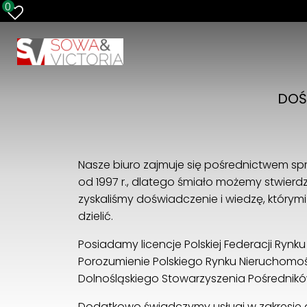
0
DOŚ
Nasze biuro zajmuje się pośrednictwem s
od 1997 r., dlatego śmiało możemy stwierdzić
zyskaliśmy doświadczenie i wiedzę, który
dzielić.
Posiadamy licencje Polskiej Federacji Rynku
Porozumienie Polskiego Rynku Nieruchomoś
Dolnośląskiego Stowarzyszenia Pośrednik
Dodatkowo świadczymy usługi w zakresie