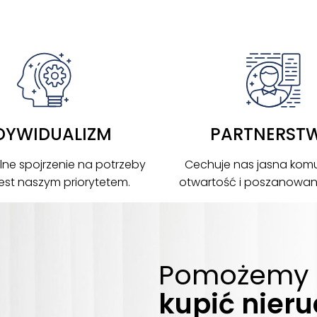
DYWIDUALIZM
PARTNERST
lne spojrzenie na potrzeby
Cechuje nas jasna komu
 jest naszym priorytetem.
otwartość i poszanowanie
Pomożemy 
kupić nier